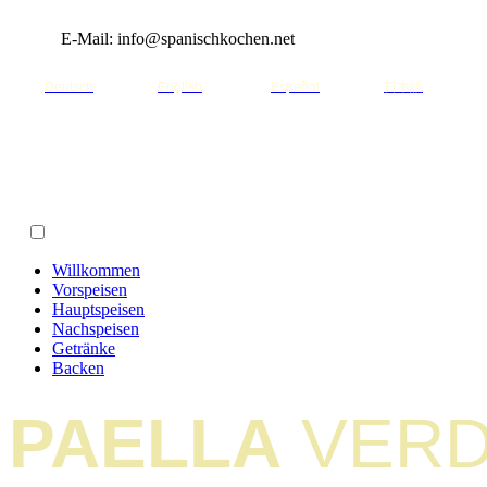
E-Mail: info@spanischkochen.net
Deutsch
English
Español
日本語
Willkommen
Vorspeisen
Hauptspeisen
Nachspeisen
Getränke
Backen
PAELLA
VER