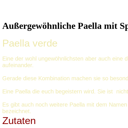
Außergewöhnliche Paella mit S
Paella verde
Eine der wohl ungewöhnlichsten aber auch eine der
aufeinander.
Gerade diese Kombination machen sie so besond
Eine Paella die euch begeistern wird. Sie ist nic
Es gibt auch noch weitere Paella mit dem Namen 
bezeichnet.
Zutaten