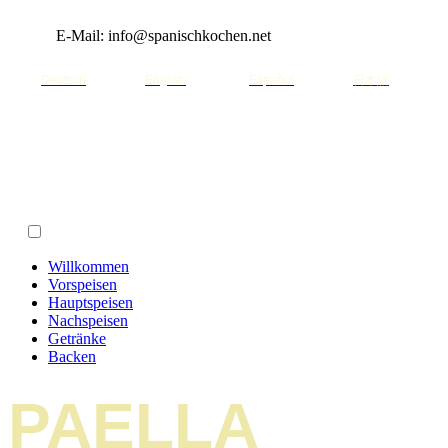
E-Mail: info@spanischkochen.net
Deutsch
English
Español
日本語
Willkommen
Vorspeisen
Hauptspeisen
Nachspeisen
Getränke
Backen
PAELLA