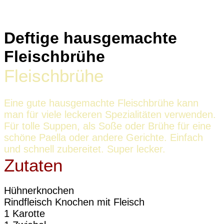
Deftige hausgemachte
Fleischbrühe
Fleischbrühe
Eine gute hausgemachte Fleischbrühe kann
man für viele leckeren Spezialitäten verwenden.
Für tolle Suppen, als Soße oder Brühe für eine
schöne Paella oder andere Gerichte. Einfach
und schnell zubereitet. Super lecker.
Zutaten
Hühnerknochen
Rindfleisch Knochen mit Fleisch
1 Karotte