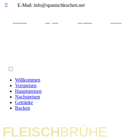
E-Mail: info@spanischkochen.net
Deutsch
English
Español
日本語
Willkommen
Vorspeisen
Hauptspeisen
Nachspeisen
Getränke
Backen
FLEISCH
BRÜHE