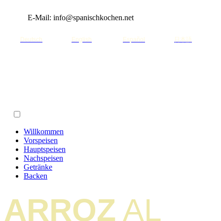
E-Mail: info@spanischkochen.net
Deutsch
English
Español
日本語
Willkommen
Vorspeisen
Hauptspeisen
Nachspeisen
Getränke
Backen
ARROZ
AL